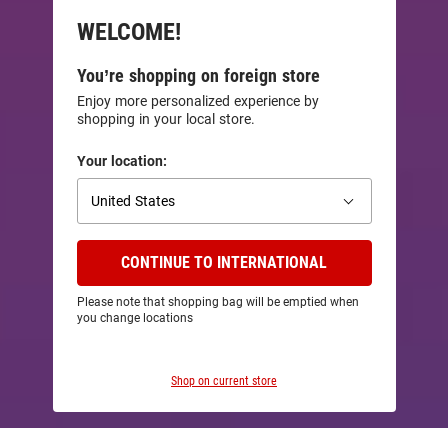
WELCOME!
You’re shopping on foreign store
Enjoy more personalized experience by
shopping in your local store.
Your location:
Afghanistan
CONTINUE TO INTERNATIONAL
Albania
Please note that shopping bag will be emptied when
Algeria
you change locations
American Samoa
Shop on current store
Andorra
Angola